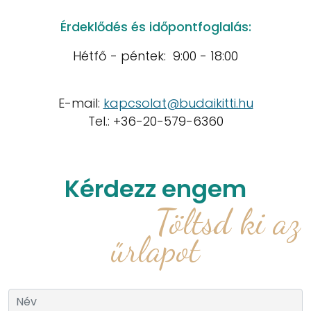
Érdeklődés és időpontfoglalás:
Hétfő - péntek: 9:00 - 18:00
E-mail:
kapcsolat@budaikitti.hu
Tel.: +36-20-579-6360
Kérdezz engem
Töltsd ki az
űrlapot