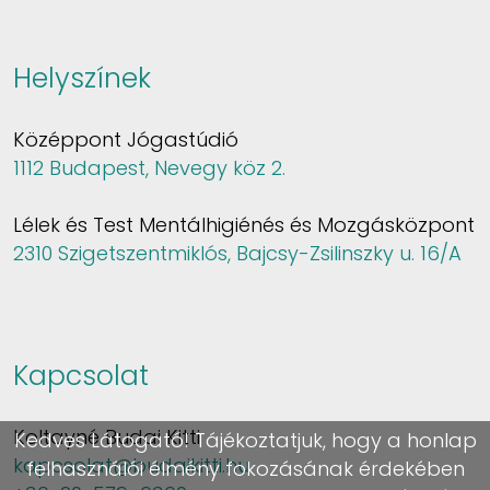
Helyszínek
Középpont Jógastúdió
1112 Budapest, Nevegy köz 2.
Lélek és Test Mentálhigiénés és Mozgásközpont
2310 Szigetszentmiklós, Bajcsy-Zsilinszky u. 16/A
Kapcsolat
Koltayné Budai Kitti
Kedves Látogató! Tájékoztatjuk, hogy a honlap
kapcsolat@budaikitti.hu
felhasználói élmény fokozásának érdekében