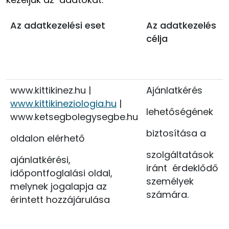
Az adatkezelési eset
Az adatkezelés
célja
www.kittikinez.hu
|
Ajánlatkérés
www.kittikineziologia.hu
|
lehetőségének
www.ketsegbolegysegbe.hu
biztosítása a
oldalon elérhető
szolgáltatások
ajánlatkérési,
iránt érdeklődő
időpontfoglalási oldal,
személyek
melynek jogalapja az
számára.
érintett hozzájárulása