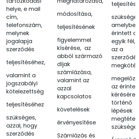
tartózkodási
meghatározása,
teljesíté
helye, e mail
módosítása,
cím,
szükséges
telefonszám,
amelyben
teljesítésének
melynek
érintett a
figyelemmel
jogalapja
egyik fél,
kísérése, az
szerződés
az a
abból származó
szerződé
teljesítéséhez,
díjak
megköté
számlázása,
valamint a
megelőző
valamint az
jogszabályi
az érintet
azzal
kötelezettség
kérésére
kapcsolatos
történő
teljesítéséhez
követelések
lépések
szükséges,
megtétel
érvényesítése
azzal, hogy
szüksége
szerződés
Számlázás és