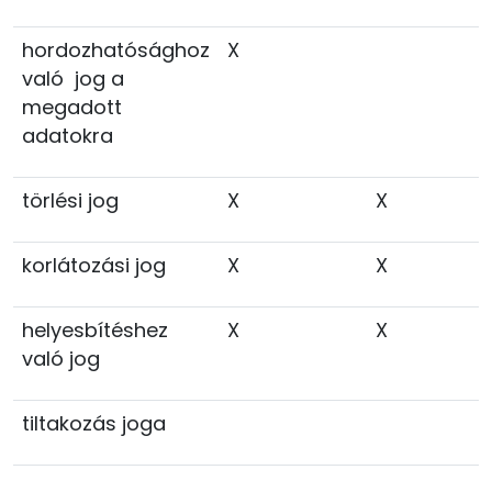
hordozhatósághoz
X
való jog a
megadott
adatokra
törlési jog
X
X
korlátozási jog
X
X
helyesbítéshez
X
X
való jog
tiltakozás joga