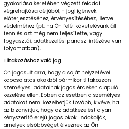
gyakorlása keretében végzett feladat
végrehajtása céljából;
-
jogi igények
előterjesztéséhez, érvényesítéséhez, illetve
védelméhez (pl.: ha Ön felé követelésünk áll
fenn és azt még nem teljesítette, vagy
fogyasztói, adatkezelési panasz intézése van
folyamatban).
Tiltakozáshoz való jog
Ön jogosult arra, hogy a saját helyzetével
kapcsolatos okokból bármikor tiltakozzon
személyes adatainak jogos érdeken alapuló
kezelése ellen. Ebben az esetben a személyes
adatokat nem kezelhetjük tovább, kivéve, ha
az bizonyítjuk, hogy az adatkezelést olyan
kényszerítő erejű jogos okok indokolják,
amelyek elsőbbséget élveznek az Ön