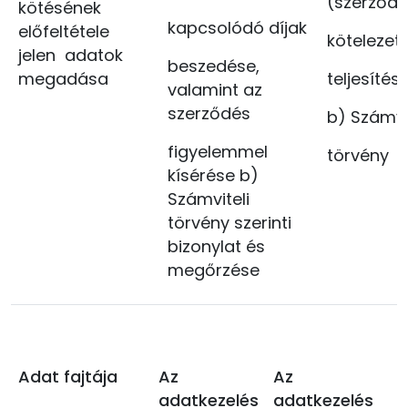
(szerződ
kötésének
kapcsolódó díjak
előfeltétele
köteleze
jelen adatok
beszedése,
megadása
teljesíté
valamint az
szerződés
b) Számvi
figyelemmel
törvény
kísérése b)
Számviteli
törvény szerinti
bizonylat és
megőrzése
Adat fajtája
Az
Az
adatkezelés
adatkezelés