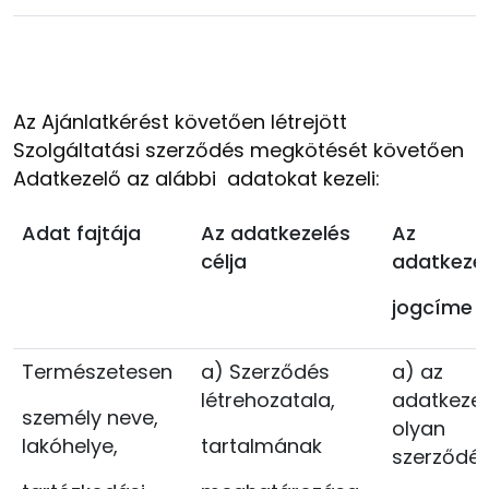
Az Ajánlatkérést követően létrejött
Szolgáltatási szerződés megkötését követően
Adatkezelő az alábbi adatokat kezeli:
Adat fajtája
Az adatkezelés
Az
célja
adatkeze
jogcíme
Természetesen
a) Szerződés
a) az
létrehozatala,
adatkezel
személy neve,
olyan
lakóhelye,
tartalmának
szerződ