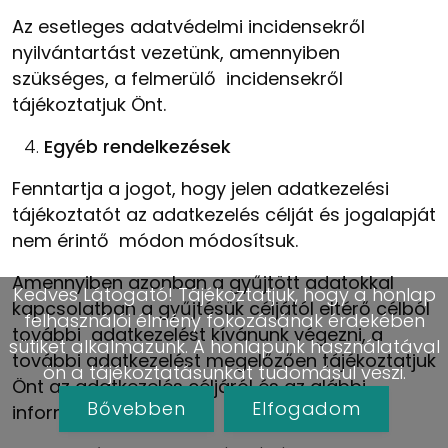
Az esetleges adatvédelmi incidensekről
nyilvántartást vezetünk, amennyiben
szükséges, a felmerülő incidensekről
tájékoztatjuk Önt.
Egyéb rendelkezések
Fenntartja a jogot, hogy jelen adatkezelési
tájékoztatót az adatkezelés célját és jogalapját
nem érintő módon módosítsuk.
Amennyiben azonban a gyűjtött adatokkal
Kedves Látogató! Tájékoztatjuk, hogy a honlap
kapcsolatban a gyűjtésük céljától eltérő célból
felhasználói élmény fokozásának érdekében
további adatkezelést kívánunk végezni, a
sütiket alkalmazunk. A honlapunk használatával
további adatkezelést megelőzően tájékoztatjuk
ön a tájékoztatásunkat tudomásul veszi.
Önt az adatkezelés céljáról és az alábbi
Bővebben
Elfogadom
információkról: