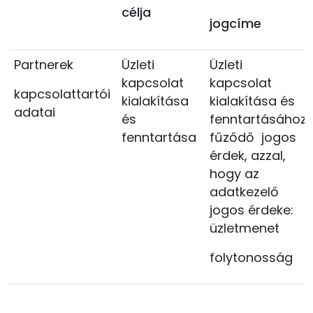
célja
jogcíme
Partnerek
Üzleti
Üzleti
kapcsolat
kapcsolat
kapcsolattartói
kialakítása
kialakítása és
adatai
és
fenntartásához
fenntartása
fűződő jogos
érdek, azzal,
hogy a
z
adatkezelő
jogos érdeke:
üzletmenet
folytonosság