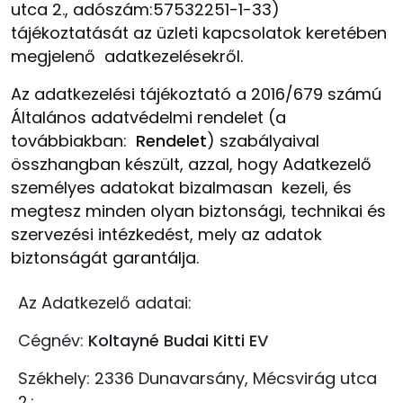
utca 2., adószám:57532251-1-33
)
tájékoztatását az üzleti kapcsolatok keretében
megjelenő adatkezelésekről.
Az adatkezelési tájékoztató a 2016/679 számú
Általános adatvédelmi rendelet (a
továbbiakban:
Rendelet
) szabályaival
összhangban készült, azzal, hogy Adatkezelő
személyes adatokat bizalmasan kezeli, és
megtesz minden olyan biztonsági, technikai és
szervezési intézkedést, mely az adatok
biztonságát garantálja.
Az Adatkezelő adatai:
Cégnév:
Koltayné B
udai Kitti
EV
Székhely: 2336 Dunavarsány, Mécsvirág utca
2.;