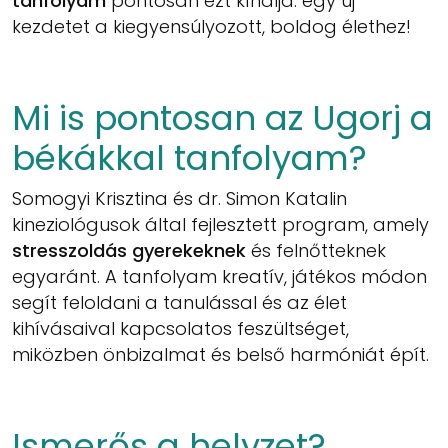
tanfolyam
pontosan ezt kínálja: egy új
kezdetet a kiegyensúlyozott, boldog élethez!
Mi is pontosan az Ugorj a
békákkal tanfolyam?
Somogyi Krisztina és dr. Simon Katalin
kineziológusok által fejlesztett program, amely
stresszoldás gyerekeknek
és felnőtteknek
egyaránt. A tanfolyam kreatív, játékos módon
segít feloldani a tanulással és az élet
kihívásaival kapcsolatos feszültséget,
miközben önbizalmat és belső harmóniát épít.
Ismerős a helyzet?