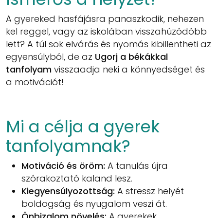
A gyereked hasfájásra panaszkodik, nehezen
kel reggel, vagy az iskolában visszahúzódóbb
lett? A túl sok elvárás és nyomás kibillentheti az
egyensúlyból, de az
Ugorj a békákkal
tanfolyam
visszaadja neki a könnyedséget és
a motivációt!
Mi a célja a gyerek
tanfolyamnak?
Motiváció és öröm:
A tanulás újra
szórakoztató kaland lesz.
Kiegyensúlyozottság:
A stressz helyét
boldogság és nyugalom veszi át.
Önbizalom növelés:
A gyerekek