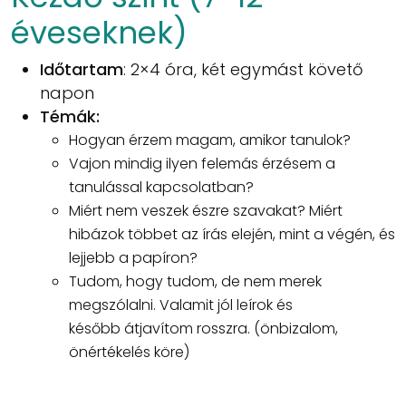
éveseknek)
Időtartam
: 2×4 óra, két egymást követő
napon
Témák:
Hogyan érzem magam, amikor tanulok?
Vajon mindig ilyen felemás érzésem a
tanulással kapcsolatban?
Miért nem veszek észre szavakat? Miért
hibázok többet az írás elején, mint a végén, és
lejjebb a papíron?
Tudom, hogy tudom, de nem merek
megszólalni. Valamit jól leírok és
később átjavítom rosszra. (önbizalom,
önértékelés köre)