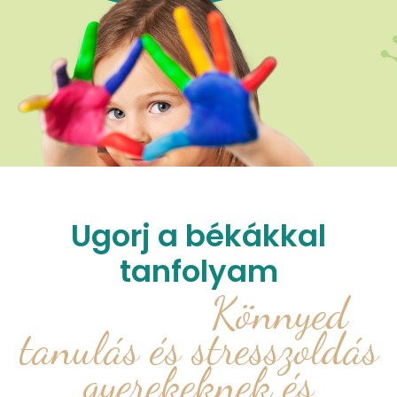
Ugorj a békákkal
tanfolyam
Könnyed
tanulás és stresszoldás
gyerekeknek és