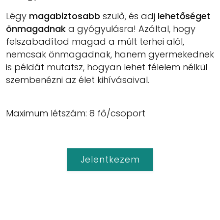
Légy
magabiztosabb
szülő, és adj
lehetőséget
önmagadnak
a gyógyulásra! Azáltal, hogy
felszabadítod magad a múlt terhei alól,
nemcsak önmagadnak, hanem gyermekednek
is példát mutatsz, hogyan lehet félelem nélkül
szembenézni az élet kihívásaival.
Maximum létszám: 8 fő/csoport
Jelentkezem