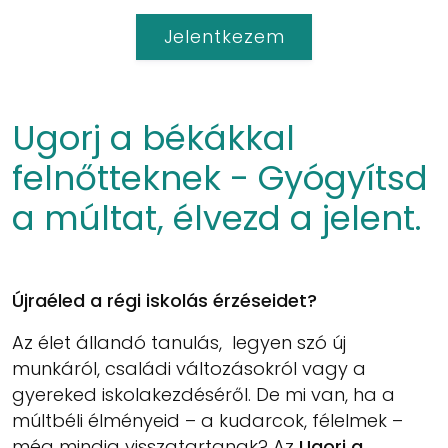
Jelentkezem
Ugorj a békákkal
felnőtteknek - Gyógyítsd
a múltat, élvezd a jelent.
Újraéled a régi iskolás érzéseidet?
Az élet állandó tanulás, legyen szó új
munkáról, családi változásokról vagy a
gyereked iskolakezdéséről. De mi van, ha a
múltbéli élményeid – a kudarcok, félelmek –
még mindig visszatartanak? Az
Ugorj a