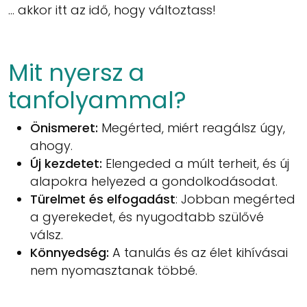
… akkor itt az idő, hogy változtass!
Mit nyersz a
tanfolyammal?
Önismeret:
Megérted, miért reagálsz úgy,
ahogy.
Új kezdetet:
Elengeded a múlt terheit, és új
alapokra helyezed a gondolkodásodat.
Türelmet és elfogadást
: Jobban megérted
a gyerekedet, és nyugodtabb szülővé
válsz.
Könnyedség:
A tanulás és az élet kihívásai
nem nyomasztanak többé.