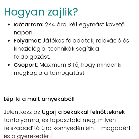
Hogyan zajlik?
Időtartam:
2×4 óra, két egymást követő
napon
Folyamat
: Játékos feladatok, relaxáció és
kineziológiai technikák segítik a
feldolgozást.
Csoport
: Maximum 8 fő, hogy mindenki
megkapja a támogatást.
Lépj ki a múlt árnyékából!
Jelentkezz az
Ugorj a békákkal felnőtteknek
tanfolyamra, és tapasztald meg, milyen
felszabadító újra könnyedén élni – magadért
és a gyerekedért!