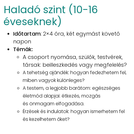
Haladó szint (10-16
éveseknek)
Időtartam
: 2×4 óra, két egymást követő
napon
Témák:
A csoport nyomása, szülők, testvérek,
társak: beilleszkedés vagy megfelelés?
A tehetség ajándék: hogyan fedezhetem fel,
miben vagyok különleges?
A testem, a legjobb barátom: egészséges
életmód alapjai: étkezés, mozgás
és önmagam elfogadása.
Érzések és indulatok: hogyan ismerhetem fel
és kezelhetem őket?