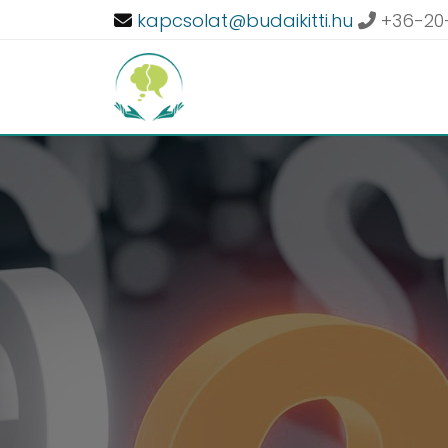
kapcsolat@budaikitti.hu
+36-20