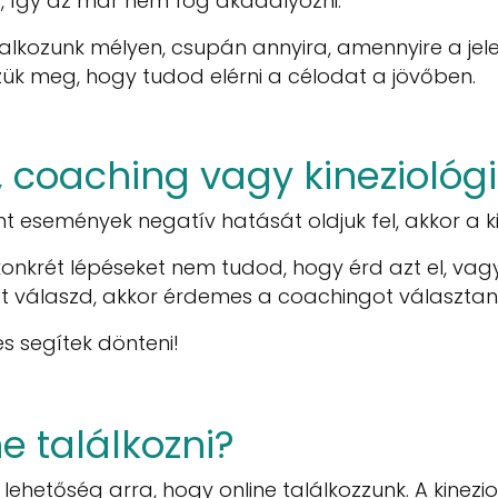
t, így az már nem fog akadályozni.
alkozunk mélyen, csupán annyira, amennyire a jel
zük meg, hogy tudod elérni a célodat a jövőben.
 coaching vagy kineziológ
t események negatív hatását oldjuk fel, akkor a 
nkrét lépéseket nem tudod, hogy érd azt el, vagy 
et válaszd, akkor érdemes a coachingot választan
s segítek dönteni!
e találkozni?
ehetőség arra, hogy online találkozzunk. A kinezio