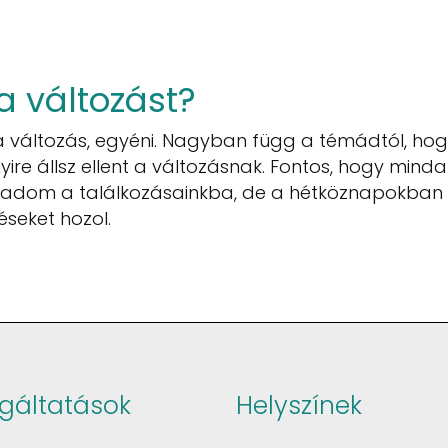
a változást?
é a változás, egyéni. Nagyban függ a témádtól, ho
e állsz ellent a változásnak. Fontos, hogy minda
eadom a találkozásainkba, de a hétköznapokban 
éseket hozol.
lgáltatások
Helyszínek