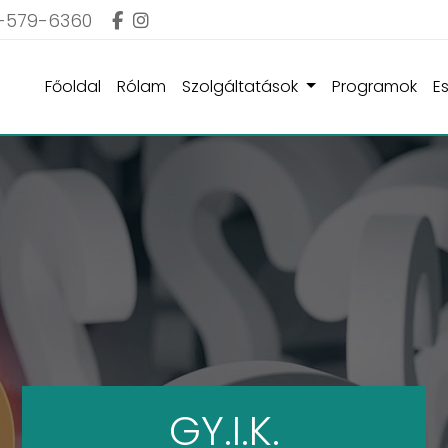
-579-6360
Főoldal
Rólam
Szolgáltatások
Programok
E
GY.I.K.