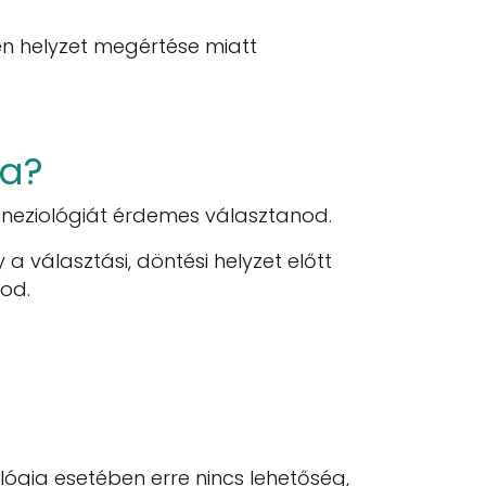
en helyzet megértése miatt
ia?
kineziológiát érdemes választanod.
a választási, döntési helyzet előtt
od.
lógia esetében erre nincs lehetőség,