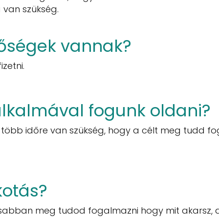
 van szükség.
etőségek vannak?
izetni.
alkalmával fogunk oldani?
több időre van szükség, hogy a célt meg tudd fo
kotás?
ontosabban meg tudod fogalmazni hogy mit akarsz,