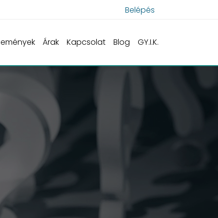
Belépés
semények
Árak
Kapcsolat
Blog
GY.I.K.