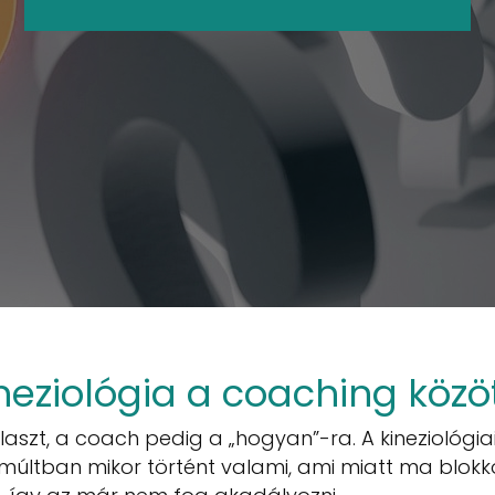
neziológia a coaching közö
álaszt, a coach pedig a „hogyan”-ra. A kineziológia
a múltban mikor történt valami, ami miatt ma blokk