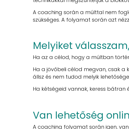
technikákkal megszüntetjük a blokko
A coaching során a múlttal nem fogl
szükséges. A folyamat során azt néz
Melyiket válasszam,
Ha az a célod, hogy a múltban történ
Ha a jövőbeli célod megvan, csak a ko
állsz és nem tudod melyik lehetőség
Ha kétségeid vannak, keress bátran é
Van lehetőség onlin
A coaching folyamat során igen, van l