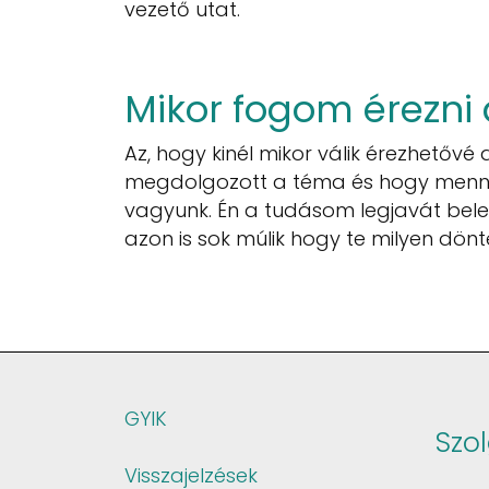
vezető utat.
Mikor fogom érezni 
Az, hogy kinél mikor válik érezhetőv
megdolgozott a téma és hogy mennyir
vagyunk. Én a tudásom legjavát bel
azon is sok múlik hogy te milyen dönt
GYIK
Szo
Visszajelzések