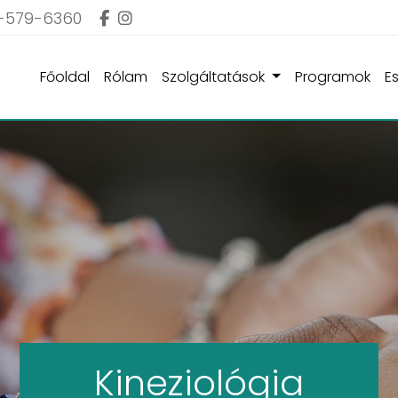
-579-6360
Főoldal
Rólam
Szolgáltatások
Programok
E
Kineziológia