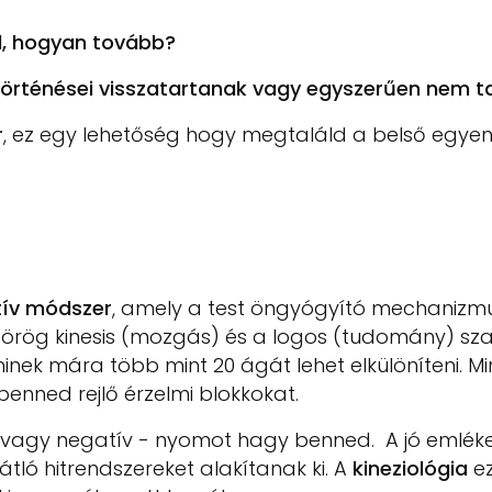
d, hogyan tovább?
 történései visszatartanak vagy egyszerűen nem 
r
, ez egy lehetőség hogy megtaláld a belső egye
ntív módszer
, amely a test öngyógyító mechanizmus
 görög kinesis (mozgás) és a logos (tudomány) sz
ek mára több mint 20 ágát lehet elkülöníteni. M
 benned rejlő érzelmi blokkokat.
 vagy negatív - nyomot hagy benned. A jó emléke
átló hitrendszereket alakítanak ki. A
kineziológia
ez