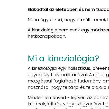
Elakadtál az életedben és nem tudo
Néha úgy érzed, hogy a
múlt terhei,
A
kineziológia nem csak egy módsze
hétköznapokban.
Mi a kineziológia?
A kineziológia egy
holisztikus, preve
egyensúly helyreállításával. A szó a
mozgással foglalkozó tudomány, amin
használja, hogy feltárja és feloldja a
Minden élményed - legyen az pozitív
kudrcok, kritikák vagy szégyenérzet g