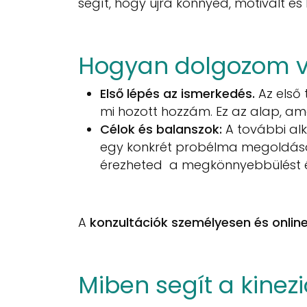
segít, hogy újra könnyed, motivált és 
Hogyan dolgozom v
Első lépés az ismerkedés.
Az első 
mi hozott hozzám. Ez az alap, ame
Célok és balanszok:
A további alk
egy konkrét probélma megoldása.
érezheted a megkönnyebbülést és 
A
konzultációk személyesen és onlin
Miben segít a kinez