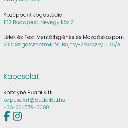
Középpont Jógastúdió
1112 Budapest, Nevegy köz 2.
Lélek és Test Mentálhigiénés és Mozgásközpont
2310 Szigetszentmiklós, Bajcsy-Zsilinszky u. 16/A
Kapcsolat
Koltayné Budai Kitti
kapcsolat@budaikitti.hu
+36-20-579-6360