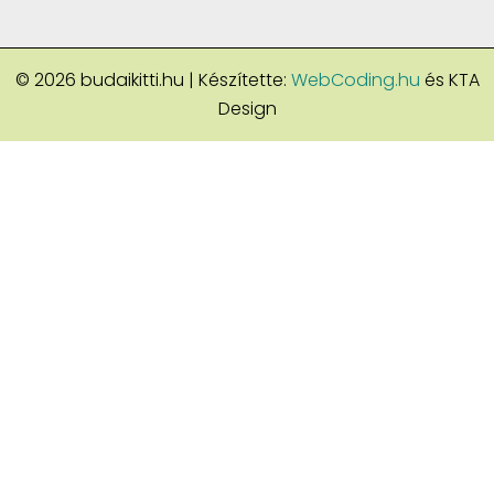
© 2026 budaikitti.hu | Készítette:
WebCoding.hu
és KTA
Design