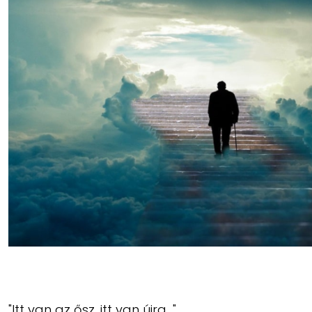
"Itt van az ősz, itt van újra…"