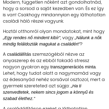
Modern, független nőként azt gondolhatnád,
hogy a sorsod a saját kezedben van. És ez így
is van! Csakhogy mindannyian egy láthatatlan
családi háló részei vagyunk.
Hoztál otthonról olyan mondatokat, mint hogy
, vagy
„Egy rendes nő mindent kibír”
„Nálunk a nők
?
mindig feláldozták magukat a családért”
A
szemszögéből nézve az
családállítás
anyaszerep és az ebből fakadó stressz
nagyon gyakran egy
.
transzgenerációs minta
Lehet, hogy tudat alatt a nagymamád vagy
az édesanyád nehéz sorsával osztozol, mert a
gyermeki szereteted azt súgja:
„Ha ti
szenvedtetek, nekem sincs jogom a könnyű és
szabad élethez.”
A családállításon ezeket a láthatatlan