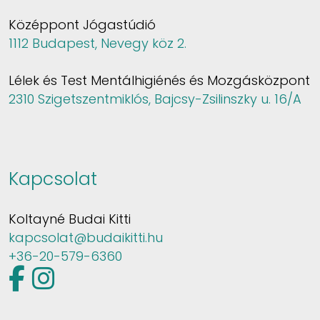
Középpont Jógastúdió
1112 Budapest, Nevegy köz 2.
Lélek és Test Mentálhigiénés és Mozgásközpont
2310 Szigetszentmiklós, Bajcsy-Zsilinszky u. 16/A
Kapcsolat
Koltayné Budai Kitti
kapcsolat@budaikitti.hu
+36-20-579-6360