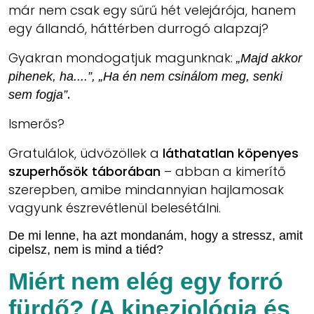
már nem csak egy sűrű hét velejárója, hanem
egy állandó, háttérben durrogó alapzaj?
Gyakran mondogatjuk magunknak:
„Majd akkor
pihenek, ha....”, „Ha én nem csinálom meg, senki
.
sem fogja”
Ismerős?
Gratulálok, üdvözöllek a
láthatatlan köpenyes
szuperhősök táborában
– abban a kimerítő
szerepben, amibe mindannyian hajlamosak
vagyunk észrevétlenül belesétálni.
De mi lenne, ha azt mondanám, hogy a stressz, amit
cipelsz, nem is mind a tiéd?
Miért nem elég egy forró
fürdő? (A kineziológia és