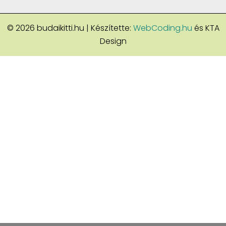
© 2026 budaikitti.hu | Készítette:
WebCoding.hu
és KTA
Design